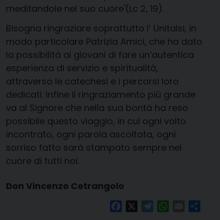
meditandole nel suo cuore'(Lc 2, 19).
Bisogna ringraziare soprattutto l’ Unitalsi, in
modo particolare Patrizia Amici, che ha dato
la possibilità ai giovani di fare un’autentica
esperienza di servizio e spiritualità,
attraverso le catechesi e i percorsi loro
dedicati. Infine il ringraziamento più grande
va al Signore che nella sua bontà ha reso
possibile questo viaggio, in cui ogni volto
incontrato, ogni parola ascoltata, ogni
sorriso fatto sarà stampato sempre nel
cuore di tutti noi.
Don Vincenzo Cetrangolo
Facebook
X
Telegram
WhatsApp
Email
Condi