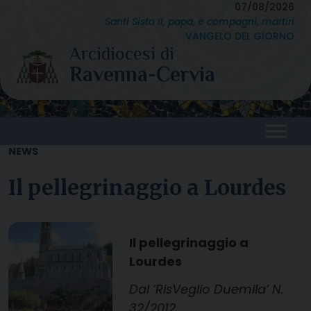
Skip
07/08/2026
Santi Sisto II, papa, e compagni, martiri
to
VANGELO DEL GIORNO
content
NEWS
Il pellegrinaggio a Lourdes
Il pellegrinaggio a
Lourdes
Dal ‘RisVeglio Duemila’ N.
32/2012