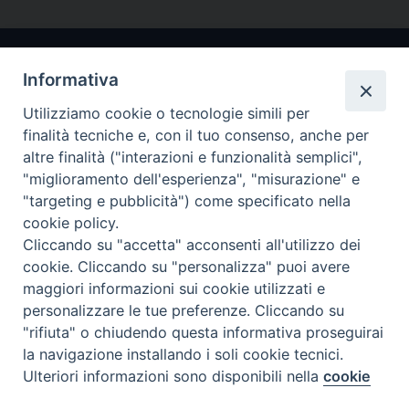
Informativa
Utilizziamo cookie o tecnologie simili per
finalità tecniche e, con il tuo consenso, anche per
altre finalità ("interazioni e funzionalità semplici",
"miglioramento dell'esperienza", "misurazione" e
Arcidiocesi di Ravenna-Cervia
"targeting e pubblicità") come specificato nella
cookie policy.
CONTATTI
Cliccando su "accetta" acconsenti all'utilizzo dei
Piazza Arcivescovado, 1 48121- Ravenna
cookie. Cliccando su "personalizza" puoi avere
tel 0544.541655
maggiori informazioni sui cookie utilizzati e
curia@diocesiravennacervia.it
personalizzare le tue preferenze. Cliccando su
"rifiuta" o chiudendo questa informativa proseguirai
la navigazione installando i soli cookie tecnici.
Per segnalazioni tecniche e aggiornamenti:
Ulteriori informazioni sono disponibili nella
cookie
Preferenze Cookie
webmaster@diocesiravennacervia.it
policy
completa.