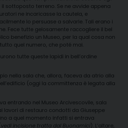
 il sottoposto terreno. Se ne avvide appena
uratori ne incaricasse la cautela, e
facilmente lo persuase a salvarle. Tali erano i
tiane. Fece tutte gelosamente raccogliere il bel
bblico benefizio un Museo, per la qual cosa non
 tutto quel numero, che poté mai.
furono tutte queste lapidi in bell’ordine
io nella sala che, allora, faceva da atrio alla
ll’edificio (oggi la committenza è legata alla
trova entrando nel Museo Arcivescovile, sala
ai lavori di restauro condotti da Giuseppe
Fino a quel momento infatti si entrava
(
vedi incisione tratta dal Buonamici
). L’altare,