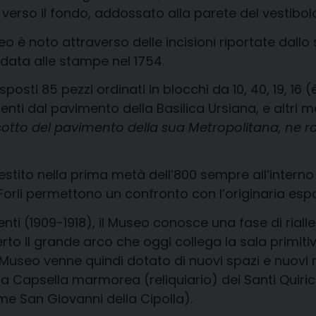
o verso il fondo, addossato alla parete del vestibo
o è noto attraverso delle incisioni riportate dall
data alle stampe nel 1754.
posti 85 pezzi ordinati in blocchi da 10, 40, 19, 16 
ti dal pavimento della Basilica Ursiana, e altri mat
otto del pavimento della sua Metropolitana, ne ra
lestito nella prima metà dell’800 sempre all’interno
i Forli permettono un confronto con l’originaria esp
i (1909-1918), il Museo conosce una fase di riall
rto il grande arco che oggi collega la sala primiti
 Museo venne quindi dotato di nuovi spazi e nuovi m
la Capsella marmorea (reliquiario) dei Santi Quiric
e San Giovanni della Cipolla).