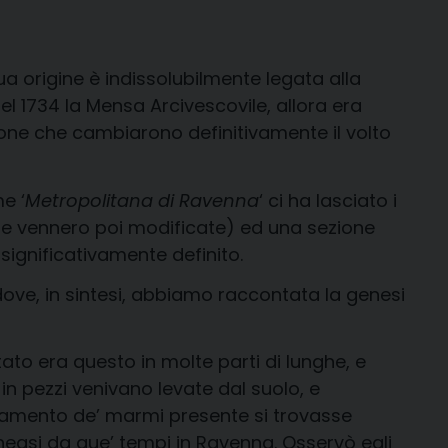
ua origine è indissolubilmente legata alla
Nel 1734 la Mensa Arcivescovile, allora era
zione che cambiarono definitivamente il volto
e ‘
Metropolitana di Ravenna
‘ ci ha lasciato i
zzate vennero poi modificate) ed una sezione
significativamente definito.
 dove, in sintesi, abbiamo raccontata la genesi
tato era questo in molte parti di lunghe, e
in pezzi venivano levate dal suolo, e
ramento de’ marmi presente si trovasse
neasi da que’ tempi in Ravenna. Osservò egli