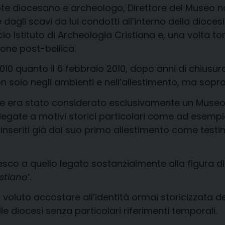
ote diocesano e archeologo, Direttore del Museo no
 dagli scavi da lui condotti all’interno della dioce
io Istituto di Archeologia Cristiana e, una volta to
one post-bellica.
10 quanto il 6 febbraio 2010, dopo anni di chiusura 
on solo negli ambienti e nell’allestimento, ma soprat
ile era stato considerato esclusivamente un Muse
legate a motivi storici particolari come ad esempio
 inseriti già dal suo primo allestimento come testi
tesco a quello legato sostanzialmente alla figura 
istiano
‘.
a voluto accostare all’identità ormai storicizzata 
le diocesi senza particolari riferimenti temporali.