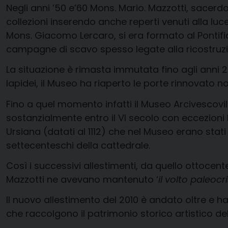
Negli anni ’50 e’60 Mons. Mario. Mazzotti, sacerd
collezioni inserendo anche reperti venuti alla luce
Mons. Giacomo Lercaro, si era formato al Pontific
campagne di scavo spesso legate alla ricostruzi
La situazione è rimasta immutata fino agli anni 20
lapidei, il Museo ha riaperto le porte rinnovato n
Fino a quel momento infatti il Museo Arcivescov
sostanzialmente entro il VI secolo con eccezioni 
Ursiana (datati al 1112) che nel Museo erano stati
settecenteschi della cattedrale.
Così i successivi allestimenti, da quello ottocen
Mazzotti ne avevano mantenuto ‘
il volto paleocr
Il nuovo allestimento del 2010 è andato oltre e h
che raccolgono il patrimonio storico artistico del