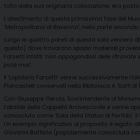
tolto dalla sua originaria collocazione, era post
L’allestimento di questa primissima fase del Muse
‘
Metropolitana di Ravenna
‘, nella
parte seconda
Lungo le quattro pareti di questa sala vennero dis
questo) dove trovarono spazio materiali provenien
Farsetti infatti ‘
non appagandosi delle ritrovate s
potè mai’.
Il ‘Lapidario Farsetti’ venne successivamente rial
Piancastelli conservati nella Biblioteca A. Saffi d
Con Giuseppe Gerola, Sovrintendente ai Monument
l’abside della Cappella Arcivescovile e venne ape
conosciuto come ‘Sala della Statua di Porfido’. Il
Un esempio significativo al proposito è legato al
Giovanni Battista (popolarmente conosciuta com