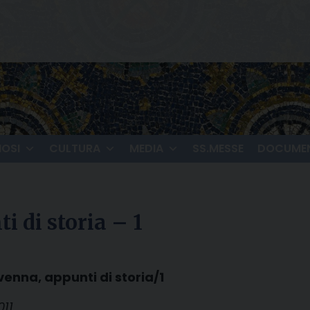
IOSI
CULTURA
MEDIA
SS.MESSE
DOCUMEN
i di storia – 1
venna, appunti di storia/1
011