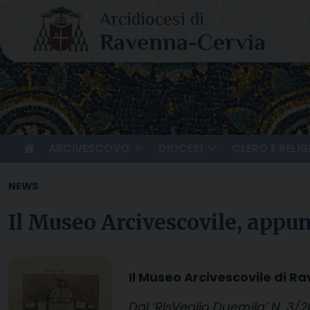
Skip
to
content
ARCIVESCOVO
DIOCESI
CLERO E RELIG
NEWS
Il Museo Arcivescovile, appunt
Il Museo Arcivescovile di Ra
Dal ‘RisVeglio Duemila’ N. 3/2