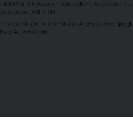
dal XV al XIX secolo – sala della Pinacoteca – e u
 ai secoli XVIII e XIX.
 secondo piano del Palazzo Arcivescovile, quegli a
hivio Arcivescovile.