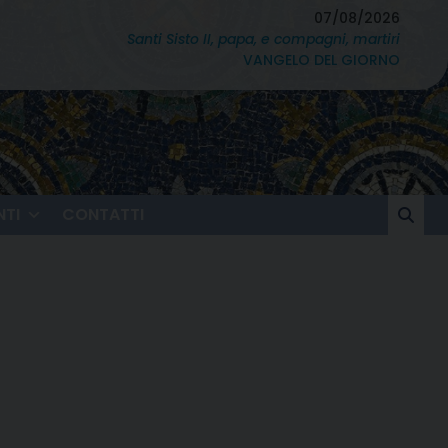
07/08/2026
Santi Sisto II, papa, e compagni, martiri
VANGELO DEL GIORNO
TI
CONTATTI