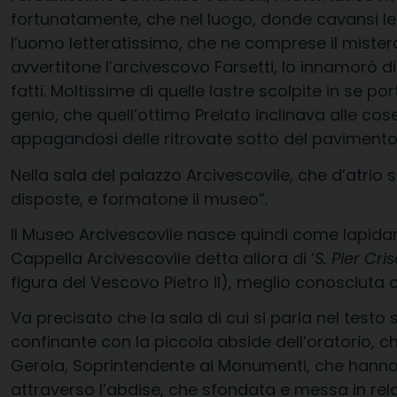
fortunatamente, che nel luogo, donde cavansi le 
l’uomo letteratissimo, che ne comprese il mistero
avvertitone l’arcivescovo Farsetti, lo innamorò di 
fatti. Moltissime di quelle lastre scolpite in se po
genio, che quell’ottimo Prelato inclinava alle co
appagandosi delle ritrovate sotto del pavimento 
Nella sala del palazzo Arcivescovile, che d’atrio s
disposte, e formatone il museo”.
Il Museo Arcivescovile nasce quindi come lapidario
Cappella Arcivescovile detta allora di ‘
S. Pier Cri
figura del Vescovo Pietro II), meglio conosciuta o
Va precisato che la sala di cui si parla nel testo
confinante con la piccola abside dell’oratorio, c
Gerola, Soprintendente ai Monumenti, che hanno re
attraverso l’abdise, che sfondata e messa in rela