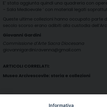
E’ stata aggiunta quindi una quadreria con opere 
– Sala Medioevale ‘ con materiali legati soprattutto
Queste ultime collezioni hanno occupato parte del
secolo scorso erano adibiti alla custodia dell’Arc
Giovanni Gardini
Commissione d’Arte Sacra Diocesana
giovannigardini.ravenna@gmail.com
ARTICOLI CORRELATI:
Museo Arcivescovile: storia e collezioni
Informativa