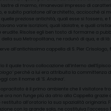
lastre di marmo, rimanevasi impresso di caratteri
, e subito parlatone all’architetto, acciocché ai m
quelle preziose antichità, quali esse si fossero, e 
rtavano varie iscrizioni, quali idolatre, e quali cris
se erudite. Risolse egli ben tosto di formarne a pu
della sua Metropolitana, ne radunò di qua, e di là
erve all’antichissima cappella di S. Pier Crisologo, 
 il quale trova collocazione all’interno dell’Episcop
sologo’
perché a lui era attribuita la committenza de
ggi con il nome di ‘
S. Andrea
‘.
 sopracitato è il primo ambiente che il visitatore 
he ora non funge più da atrio alla Cappella grazie 
stituito all’oratorio la sua spazialità originaria. 
zione con la grande sala, ne costituiva l’accesso 