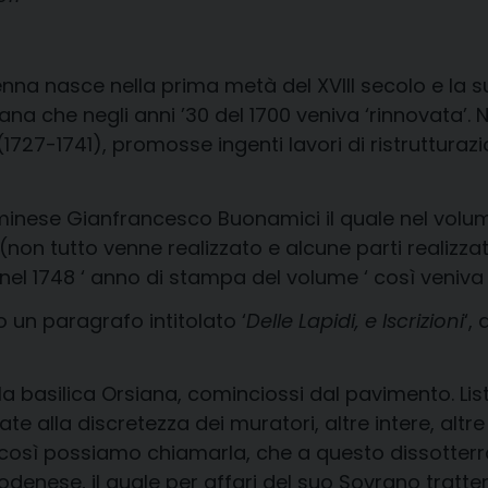
enna nasce nella prima metà del XVIII secolo e la s
iana che negli anni ’30 del 1700 veniva ‘rinnovata’. 
(1727-1741), promosse ingenti lavori di ristruttura
l riminese Gianfrancesco Buonamici il quale nel volum
ovo (non tutto venne realizzato e alcune parti reali
el 1748 ‘ anno di stampa del volume ‘ così veniva 
 un paragrafo intitolato ‘
Delle Lapidi, e Iscrizioni
‘,
ella basilica Orsiana, cominciossi dal pavimento. Lis
 alla discretezza dei muratori, altre intere, altre 
così possiamo chiamarla, che a questo dissotter
enese, il quale per affari del suo Sovrano tratte