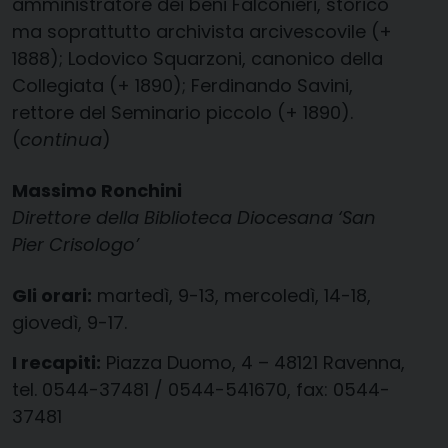
amministratore dei beni Falconieri, storico
ma soprattutto archivista arcivescovile (+
1888); Lodovico Squarzoni, canonico della
Collegiata (+ 1890); Ferdinando Savini,
rettore del Seminario piccolo (+ 1890).
(
continua
)
Massimo Ronchini
Direttore della Biblioteca Diocesana ‘San
Pier Crisologo’
Gli orari:
martedì, 9-13, mercoledì, 14-18,
giovedì, 9-17.
I recapiti:
Piazza Duomo, 4 – 48121 Ravenna,
tel. 0544-37481 / 0544-541670, fax: 0544-
37481