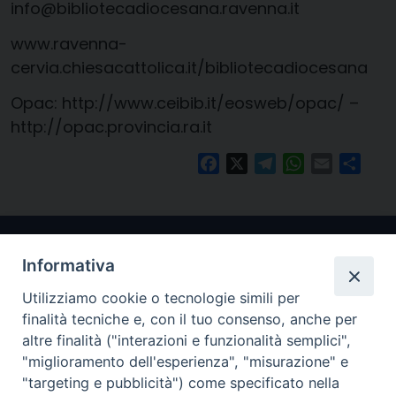
info@bibliotecadiocesana.ravenna.it
www.ravenna-
cervia.chiesacattolica.it/bibliotecadiocesana
Opac: http://www.ceibib.it/eosweb/opac/ –
http://opac.provincia.ra.it
Facebook
X
Telegram
WhatsApp
Email
Condi
Informativa
Utilizziamo cookie o tecnologie simili per
finalità tecniche e, con il tuo consenso, anche per
altre finalità ("interazioni e funzionalità semplici",
"miglioramento dell'esperienza", "misurazione" e
Arcidiocesi di Ravenna-Cervia
"targeting e pubblicità") come specificato nella