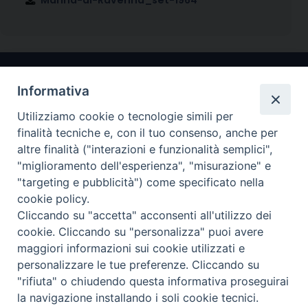
Marina-di-Ravenna_set-1964
Informativa
Utilizziamo cookie o tecnologie simili per
finalità tecniche e, con il tuo consenso, anche per
altre finalità ("interazioni e funzionalità semplici",
"miglioramento dell'esperienza", "misurazione" e
Arcidiocesi di Ravenna-Cervia
"targeting e pubblicità") come specificato nella
cookie policy.
CONTATTI
Cliccando su "accetta" acconsenti all'utilizzo dei
Piazza Arcivescovado, 1 48121- Ravenna
cookie. Cliccando su "personalizza" puoi avere
tel 0544.541655
maggiori informazioni sui cookie utilizzati e
curia@diocesiravennacervia.it
personalizzare le tue preferenze. Cliccando su
"rifiuta" o chiudendo questa informativa proseguirai
la navigazione installando i soli cookie tecnici.
Per segnalazioni tecniche e aggiornamenti: