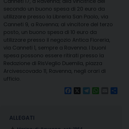
Canneti 17, a Ravenna; alla vincitrice del
secondo un buono spesa di 20 euro da
utilizzare presso la Libreria San Paolo, via
Canneti 9, a Ravenna; al vincitore del terzo
posto, un buono spesa di 10 euro da
utilizzare presso il negozio Antica Fioreria,
via Canneti 1, sempre a Ravenna. I buoni
spesa possono essere ritirati presso la
Redazione di RisVeglio Duemila, piazza
Arcivescovado 11, Ravenna, negli orari di
ufficio.
Facebook
X
Telegram
WhatsApp
Email
Condi