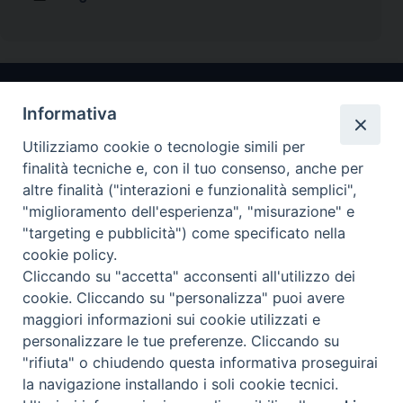
Informativa
Utilizziamo cookie o tecnologie simili per
finalità tecniche e, con il tuo consenso, anche per
altre finalità ("interazioni e funzionalità semplici",
"miglioramento dell'esperienza", "misurazione" e
Arcidiocesi di Ravenna-Cervia
"targeting e pubblicità") come specificato nella
cookie policy.
CONTATTI
Cliccando su "accetta" acconsenti all'utilizzo dei
Piazza Arcivescovado, 1 48121- Ravenna
cookie. Cliccando su "personalizza" puoi avere
tel 0544.541655
maggiori informazioni sui cookie utilizzati e
curia@diocesiravennacervia.it
personalizzare le tue preferenze. Cliccando su
"rifiuta" o chiudendo questa informativa proseguirai
la navigazione installando i soli cookie tecnici.
Per segnalazioni tecniche e aggiornamenti: