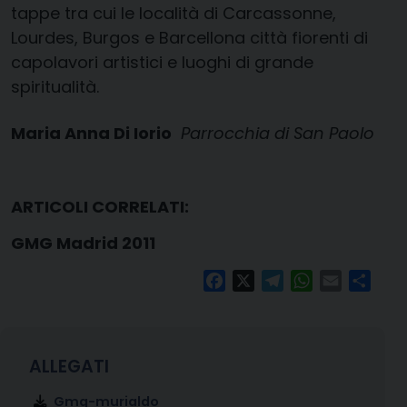
tappe tra cui le località di Carcassonne,
Lourdes, Burgos e Barcellona città fiorenti di
capolavori artistici e luoghi di grande
spiritualità.
Maria Anna Di Iorio
Parrocchia di San Paolo
ARTICOLI CORRELATI:
GMG Madrid 2011
Facebook
X
Telegram
WhatsApp
Email
Condi
Gmg-murialdo