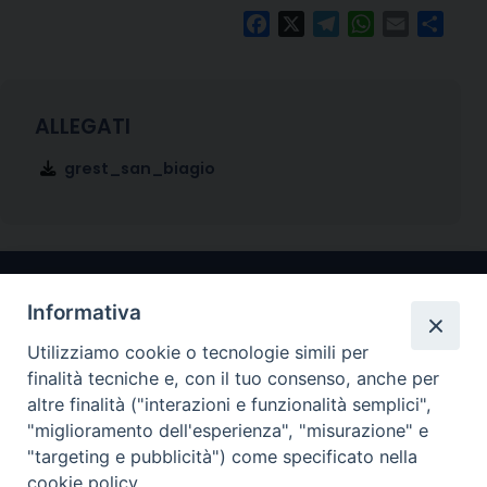
Facebook
X
Telegram
WhatsApp
Email
Condi
grest_san_biagio
Informativa
Utilizziamo cookie o tecnologie simili per
finalità tecniche e, con il tuo consenso, anche per
altre finalità ("interazioni e funzionalità semplici",
"miglioramento dell'esperienza", "misurazione" e
Arcidiocesi di Ravenna-Cervia
"targeting e pubblicità") come specificato nella
cookie policy.