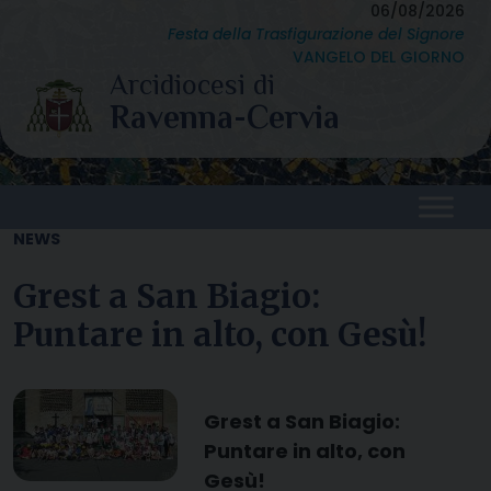
Skip
06/08/2026
Festa della Trasfigurazione del Signore
to
VANGELO DEL GIORNO
content
NEWS
Grest a San Biagio:
Puntare in alto, con Gesù!
Grest a San Biagio:
Puntare in alto, con
Gesù!