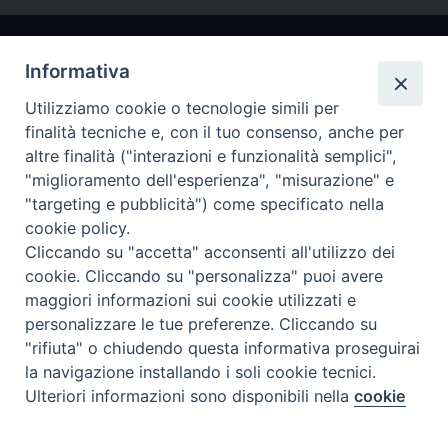
Informativa
Utilizziamo cookie o tecnologie simili per
finalità tecniche e, con il tuo consenso, anche per
altre finalità ("interazioni e funzionalità semplici",
"miglioramento dell'esperienza", "misurazione" e
Arcidiocesi di Ravenna-Cervia
"targeting e pubblicità") come specificato nella
cookie policy.
CONTATTI
Cliccando su "accetta" acconsenti all'utilizzo dei
Piazza Arcivescovado, 1 48121- Ravenna
cookie. Cliccando su "personalizza" puoi avere
tel 0544.541655
maggiori informazioni sui cookie utilizzati e
curia@diocesiravennacervia.it
personalizzare le tue preferenze. Cliccando su
"rifiuta" o chiudendo questa informativa proseguirai
la navigazione installando i soli cookie tecnici.
Per segnalazioni tecniche e aggiornamenti:
Ulteriori informazioni sono disponibili nella
cookie
Preferenze Cookie
webmaster@diocesiravennacervia.it
policy
completa.