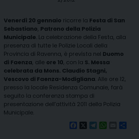
Venerdì 20 gennaio
ricorre la
Festa di San
Sebastiano
,
Patrono della Polizia
Municipale
. La celebrazione della Festa, alla
presenza di tutte le Polizie Locali della
Provincia di Ravenna, è prevista nel
Duomo
di Faenza
, alle
ore 10
, con la
S. Messa
celebrata da Mons. Claudio Stagni,
Vescovo di Faenza-Modigliana
. Alle ore 12,
presso la locale Residenza Comunale, farà
seguito la conferenza stampa di
presentazione dell’attività 2011 della Polizia
Municipale.
Facebook
X
Telegram
WhatsApp
Email
Condi