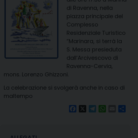
di Ravenna, nella
piazza principale del
Complesso
Residenziale Turistico
“Marinara, si terrà la
S. Messa presieduta
dall’Arcivescovo di
Ravenna-Cervia,
mons. Lorenzo Ghizzoni.
La celebrazione si svolgerà anche in caso di
maltempo
Facebook
X
Telegram
WhatsApp
Email
Condi