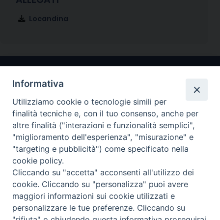
Locandina
Informativa
Utilizziamo cookie o tecnologie simili per
finalità tecniche e, con il tuo consenso, anche per
altre finalità ("interazioni e funzionalità semplici",
"miglioramento dell'esperienza", "misurazione" e
Arcidiocesi di Ravenna-Cervia
"targeting e pubblicità") come specificato nella
cookie policy.
CONTATTI
Cliccando su "accetta" acconsenti all'utilizzo dei
Piazza Arcivescovado, 1 48121- Ravenna
cookie. Cliccando su "personalizza" puoi avere
tel 0544.541655
maggiori informazioni sui cookie utilizzati e
curia@diocesiravennacervia.it
personalizzare le tue preferenze. Cliccando su
"rifiuta" o chiudendo questa informativa proseguirai