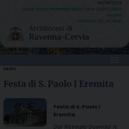
Skip
09/08/2026
Santa Teresa Benedetta della Croce (Edith) Stein,
to
vergine
content
VANGELO DEL GIORNO
NEWS
Festa di S. Paolo I Eremita
Festa di S. Paolo I
Eremita
Dal ‘RisVeglio Duemila’ N.