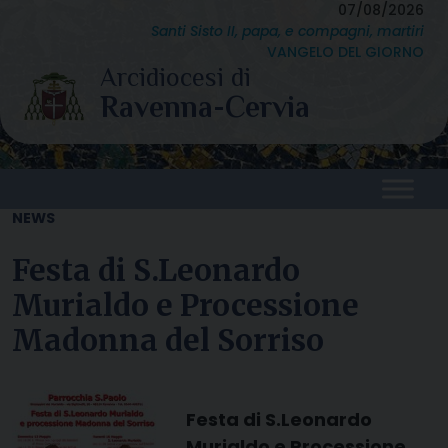
Skip
07/08/2026
Santi Sisto II, papa, e compagni, martiri
to
VANGELO DEL GIORNO
content
NEWS
Festa di S.Leonardo
Murialdo e Processione
Madonna del Sorriso
Festa di S.Leonardo
Murialdo e Processione