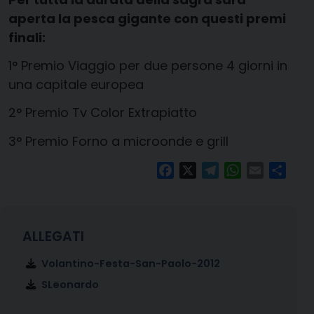
aperta la pesca gigante con questi premi
finali:
1° Premio Viaggio per due persone 4 giorni in
una capitale europea
2° Premio Tv Color Extrapiatto
3° Premio Forno a microonde e grill
Facebook
X
Telegram
WhatsApp
Email
Condi
Volantino-Festa-San-Paolo-2012
SLeonardo