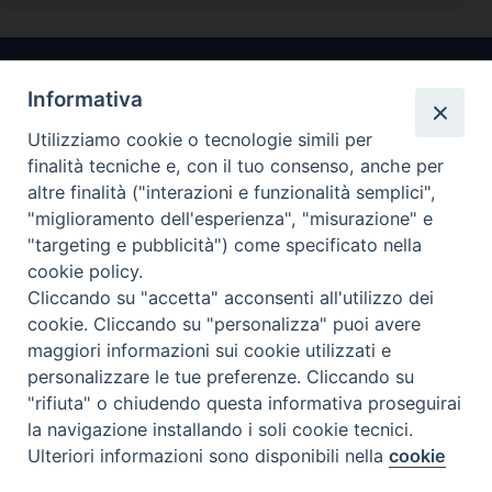
Informativa
Utilizziamo cookie o tecnologie simili per
finalità tecniche e, con il tuo consenso, anche per
altre finalità ("interazioni e funzionalità semplici",
"miglioramento dell'esperienza", "misurazione" e
Arcidiocesi di Ravenna-Cervia
"targeting e pubblicità") come specificato nella
cookie policy.
CONTATTI
Cliccando su "accetta" acconsenti all'utilizzo dei
Piazza Arcivescovado, 1 48121- Ravenna
cookie. Cliccando su "personalizza" puoi avere
tel 0544.541655
maggiori informazioni sui cookie utilizzati e
curia@diocesiravennacervia.it
personalizzare le tue preferenze. Cliccando su
"rifiuta" o chiudendo questa informativa proseguirai
la navigazione installando i soli cookie tecnici.
Per segnalazioni tecniche e aggiornamenti:
Ulteriori informazioni sono disponibili nella
cookie
Preferenze Cookie
webmaster@diocesiravennacervia.it
policy
completa.