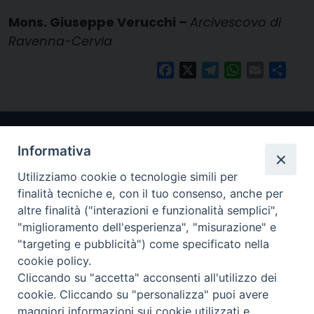
Mons. Giuseppe Verucchi –
Arcivescovo di
Ravenna-Cervia
Facebook
X
Telegram
WhatsApp
Email
Condi
Informativa
Utilizziamo cookie o tecnologie simili per
finalità tecniche e, con il tuo consenso, anche per
altre finalità ("interazioni e funzionalità semplici",
"miglioramento dell'esperienza", "misurazione" e
Arcidiocesi di Ravenna-Cervia
"targeting e pubblicità") come specificato nella
cookie policy.
CONTATTI
Cliccando su "accetta" acconsenti all'utilizzo dei
Piazza Arcivescovado, 1 48121- Ravenna
cookie. Cliccando su "personalizza" puoi avere
tel 0544.541655
maggiori informazioni sui cookie utilizzati e