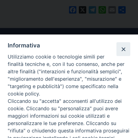
Facebook
X
Telegram
WhatsApp
Email
Condi
Informativa
Utilizziamo cookie o tecnologie simili per
finalità tecniche e, con il tuo consenso, anche per
altre finalità ("interazioni e funzionalità semplici",
"miglioramento dell'esperienza", "misurazione" e
Arcidiocesi di Ravenna-Cervia
"targeting e pubblicità") come specificato nella
cookie policy.
CONTATTI
Cliccando su "accetta" acconsenti all'utilizzo dei
Piazza Arcivescovado, 1 48121- Ravenna
cookie. Cliccando su "personalizza" puoi avere
tel 0544.541655
maggiori informazioni sui cookie utilizzati e
curia@diocesiravennacervia.it
personalizzare le tue preferenze. Cliccando su
"rifiuta" o chiudendo questa informativa proseguirai