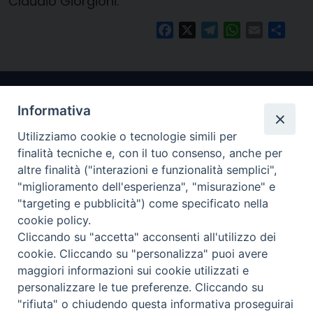
Claudio Giorgioni.
Facebook
X
Telegram
WhatsApp
Email
Condi
Informativa
Utilizziamo cookie o tecnologie simili per
finalità tecniche e, con il tuo consenso, anche per
altre finalità ("interazioni e funzionalità semplici",
"miglioramento dell'esperienza", "misurazione" e
Arcidiocesi di Ravenna-Cervia
"targeting e pubblicità") come specificato nella
cookie policy.
CONTATTI
Cliccando su "accetta" acconsenti all'utilizzo dei
Piazza Arcivescovado, 1 48121- Ravenna
cookie. Cliccando su "personalizza" puoi avere
tel 0544.541655
maggiori informazioni sui cookie utilizzati e
curia@diocesiravennacervia.it
personalizzare le tue preferenze. Cliccando su
"rifiuta" o chiudendo questa informativa proseguirai