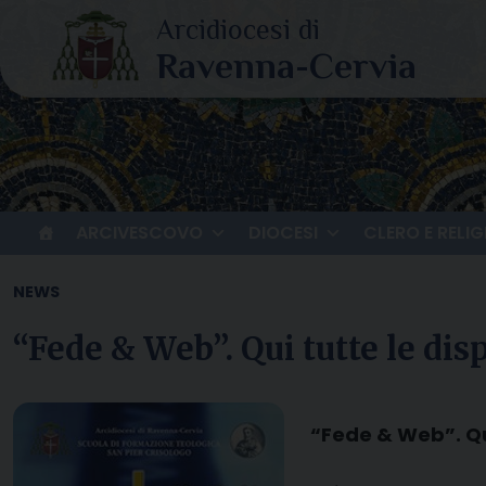
Skip
to
content
ARCIVESCOVO
DIOCESI
CLERO E RELIG
NEWS
“Fede & Web”. Qui tutte le di
“Fede & Web”. Qu