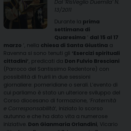
Dal ‘RisVeglio Duemila’ N.
13/2011
Durante la
prima
settimana di
Quaresima
‘
dal 15 al 17
marzo
‘, nella
chiesa di Santa Giustina
a
Ravenna si sono tenuti gli
‘Esercizi spirituali
cittadini’
, predicati da
Don Fulvio Bresciani
(Parroco del Santissimo Redentore) con
possibilità di fruirli in due sessioni
giornaliere: pomeridiane o serali. L’evento di
cui parliamo è stato un ulteriore sviluppo del
Corso diocesano di formazione,
‘Fraternità
e Corresponsabilità
‘
,
iniziato lo scorso
autunno e che ha dato vita a numerose
iniziative.
Don Gianmaria Orlandini
, Vicario