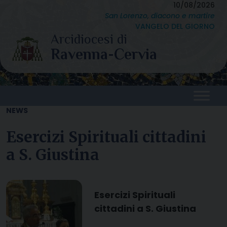
Skip
10/08/2026
San Lorenzo, diacono e martire
to
VANGELO DEL GIORNO
content
NEWS
Esercizi Spirituali cittadini
a S. Giustina
Esercizi Spirituali
cittadini a S. Giustina