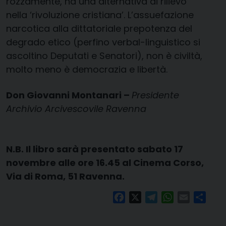
rozzamente, ha una alternativa di rilievo
nella ‘rivoluzione cristiana’. L’assuefazione
narcotica alla dittatoriale prepotenza del
degrado etico (perfino verbal-linguistico si
ascoltino Deputati e Senatori), non è civiltà,
molto meno è democrazia e libertà.
Don Giovanni Montanari –
Presidente
Archivio Arcivescovile Ravenna
N.B. Il libro sarà presentato sabato 17
novembre alle ore 16.45 al Cinema Corso,
Via di Roma, 51 Ravenna.
Facebook
X
Telegram
WhatsApp
Email
Condi