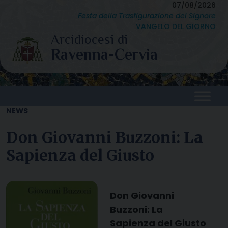
Skip
07/08/2026
Festa della Trasfigurazione del Signore
to
VANGELO DEL GIORNO
content
NEWS
Don Giovanni Buzzoni: La
Sapienza del Giusto
Don Giovanni
Buzzoni: La
Sapienza del Giusto