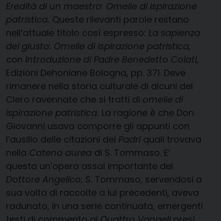
Eredità di un maestro: Omelie di ispirazione
patristica.
Queste rilevanti parole restano
nell’attuale titolo così espresso:
La sapienza
del giusto: Omelie di ispirazione patristica,
con
Introduzione di Padre Benedetto Colati,
Edizioni Dehoniane Bologna, pp. 371. Deve
rimanere nella storia culturale di alcuni del
Clero ravennate che si tratti di
omelie di
ispirazione patristica.
La ragione è che Don
Giovanni usava comporre gli appunti con
l’ausilio delle citazioni dei
Padri
quali trovava
nella
Catena aurea
di S. Tommaso. E’
questa un’opera assai importante del
Dottore Angelico
; S. Tommaso, servendosi a
sua volta di raccolte a lui precedenti, aveva
radunato, in una serie continuata, emergenti
testi di commento ai
Quattro Vangeli
presi