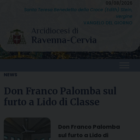
Skip
09/08/2026
Santa Teresa Benedetta della Croce (Edith) Stein,
to
vergine
content
VANGELO DEL GIORNO
NEWS
Don Franco Palomba sul
furto a Lido di Classe
Don Franco Palomba
sul furto a Lido di