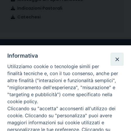
Indicazioni Pastorali
Catechesi
Informativa
Utilizziamo cookie o tecnologie simili per
finalità tecniche e, con il tuo consenso, anche per
altre finalità ("interazioni e funzionalità semplici",
"miglioramento dell'esperienza", "misurazione" e
Arcidiocesi di Ravenna-Cervia
"targeting e pubblicità") come specificato nella
cookie policy.
CONTATTI
Cliccando su "accetta" acconsenti all'utilizzo dei
Piazza Arcivescovado, 1 48121- Ravenna
cookie. Cliccando su "personalizza" puoi avere
tel 0544.541655
maggiori informazioni sui cookie utilizzati e
curia@diocesiravennacervia.it
personalizzare le tue preferenze. Cliccando su