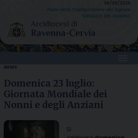
Skip
06/08/2026
Festa della Trasfigurazione del Signore
to
VANGELO DEL GIORNO
content
NEWS
Domenica 23 luglio:
Giornata Mondiale dei
Nonni e degli Anziani
Si
celebrerà
domenica