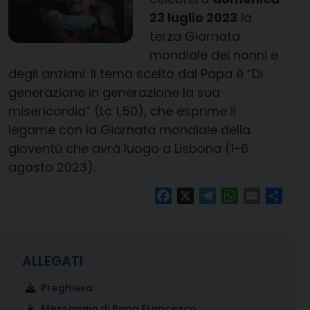
23 luglio 2023
la
terza Giornata
mondiale dei nonni e
degli anziani. Il tema scelto dal Papa è “Di
generazione in generazione la sua
misericordia” (Lc 1,50), che esprime il
legame con la Giornata mondiale della
gioventù che avrà luogo a Lisbona (1-6
agosto 2023).
Facebook
X
Telegram
WhatsApp
Email
Condi
Preghiera
Messaggio di Papa Francesco