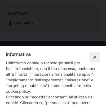
Locandina
Informativa
Utilizziamo cookie o tecnologie simili per
finalità tecniche e, con il tuo consenso, anche per
altre finalità ("interazioni e funzionalità semplici",
"miglioramento dell'esperienza", "misurazione" e
Arcidiocesi di Ravenna-Cervia
"targeting e pubblicità") come specificato nella
cookie policy.
CONTATTI
Cliccando su "accetta" acconsenti all'utilizzo dei
Piazza Arcivescovado, 1 48121- Ravenna
cookie. Cliccando su "personalizza" puoi avere