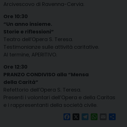
Arcivescovo di Ravenna-Cervia.
Ore 10:30
“Un anno insieme.
Storie e riflessioni”
Teatro dell’Opera S. Teresa.
Testimonianze sulle attività caritative.
Al termine, APERITIVO.
Ore 12:30
PRANZO CONDIVISO alla “Mensa
della Carità”
Refettorio dell’Opera S. Teresa.
Presenti i volontari dell’Opera e della Caritas
e i rappresentanti della società civile.
Facebook
X
Telegram
WhatsApp
Email
Condi