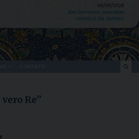
08/08/2026
San Domenico, sacerdote
VANGELO DEL GIORNO
TI
CONTATTI
 vero Re”
7