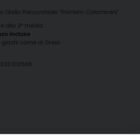
so l’Asilo Parrocchiale “Porrisini-Colombani”
re alla 3° media.
zo incluso
 e giochi come al Grest.
 333.1213565