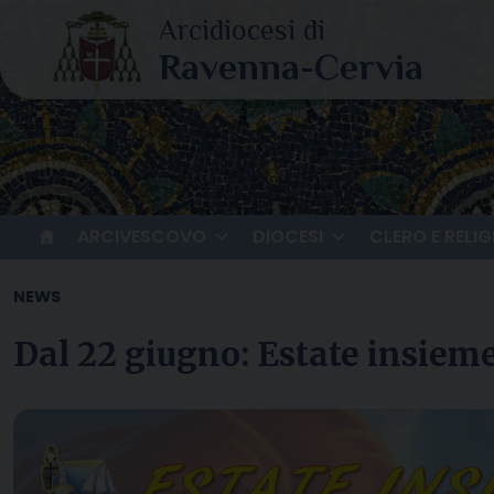
Skip
to
content
ARCIVESCOVO
DIOCESI
CLERO E RELIG
NEWS
Dal 22 giugno: Estate insieme