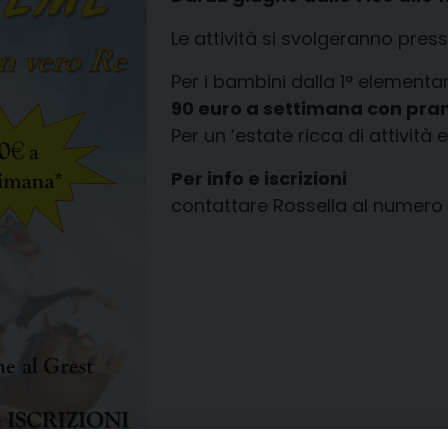
Le attività si svolgeranno pres
Per i bambini dalla 1° elementa
90 euro a settimana con pran
Per un ‘estate ricca di attività
Per info e iscrizioni
contattare Rossella al numero