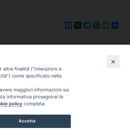
Facebook
X
Telegram
WhatsApp
Email
Condi
altre finalità ("interazioni e
cità") come specificato nella
 avere maggiori informazioni sui
sta informativa proseguirai la
kie policy
completa.
Per segnalazioni tecniche e aggiornamenti:
webmaster@diocesiravennacervia.it
Accetta