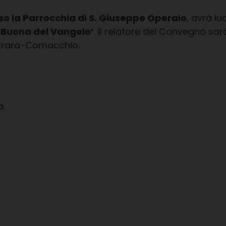
o la Parrocchia di S. Giuseppe Operaio
, avrà lu
a Buona del Vangelo’
. Il relatore del Convegno sarà
Ferrara-Comacchio.
a.