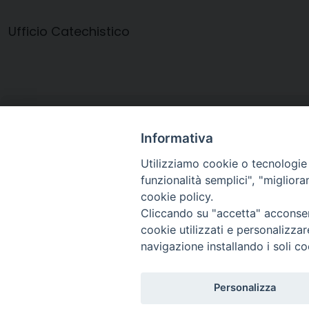
Ufficio Catechistico
Informativa
convegno_catechisti_2011
Utilizziamo cookie o tecnologie s
convegno_catechisti_2011-1
funzionalità semplici", "miglior
cookie policy.
Cliccando su "accetta" acconsent
cookie utilizzati e personalizza
navigazione installando i soli co
Arcidiocesi di Ravenna-
Personalizza