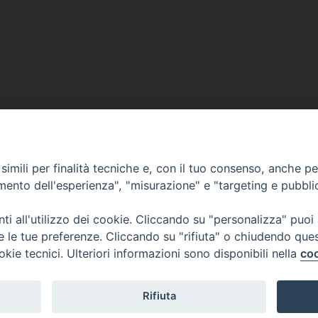
imili per finalità tecniche e, con il tuo consenso, anche per 
amento dell'esperienza", "misurazione" e "targeting e pubbli
i all'utilizzo dei cookie. Cliccando su "personalizza" puoi
re le tue preferenze. Cliccando su "rifiuta" o chiudendo que
okie tecnici. Ulteriori informazioni sono disponibili nella
coo
CONTATTI
Cervia
Piazza Arcivescovado, 1 48121- Ravenna
tel 0544.541655
Rifiuta
curia@diocesiravennacervia.it