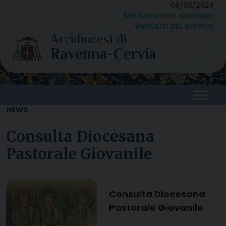
Skip
09/08/2026
San Domenico, sacerdote
to
VANGELO DEL GIORNO
content
NEWS
Consulta Diocesana
Pastorale Giovanile
Consulta Diocesana
Pastorale Giovanile