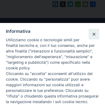
Facebook
X
Telegram
WhatsApp
Email
Condi
Informativa
Utilizziamo cookie o tecnologie simili per
finalità tecniche e, con il tuo consenso, anche per
altre finalità ("interazioni e funzionalità semplici",
"miglioramento dell'esperienza", "misurazione" e
Arcidiocesi di Ravenna-Cervia
"targeting e pubblicità") come specificato nella
cookie policy.
CONTATTI
Cliccando su "accetta" acconsenti all'utilizzo dei
Piazza Arcivescovado, 1 48121- Ravenna
cookie. Cliccando su "personalizza" puoi avere
tel 0544.541655
maggiori informazioni sui cookie utilizzati e
curia@diocesiravennacervia.it
personalizzare le tue preferenze. Cliccando su
"rifiuta" o chiudendo questa informativa proseguirai
la navigazione installando i soli cookie tecnici.
Per segnalazioni tecniche e aggiornamenti: