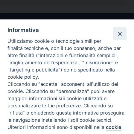
Informativa
Utilizziamo cookie o tecnologie simili per
finalità tecniche e, con il tuo consenso, anche per
altre finalità ("interazioni e funzionalità semplici",
"miglioramento dell'esperienza", "misurazione" e
Arcidiocesi di Ravenna-Cervia
"targeting e pubblicità") come specificato nella
cookie policy.
CONTATTI
Cliccando su "accetta" acconsenti all'utilizzo dei
Piazza Arcivescovado, 1 48121- Ravenna
cookie. Cliccando su "personalizza" puoi avere
tel 0544.541655
maggiori informazioni sui cookie utilizzati e
curia@diocesiravennacervia.it
personalizzare le tue preferenze. Cliccando su
"rifiuta" o chiudendo questa informativa proseguirai
la navigazione installando i soli cookie tecnici.
Per segnalazioni tecniche e aggiornamenti:
Ulteriori informazioni sono disponibili nella
cookie
Preferenze Cookie
webmaster@diocesiravennacervia.it