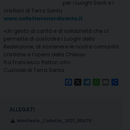
per i Luoghi Santi e i
cristiani di Terra Santa
www.collettavenerdisanto.it
«Un gesto di carità e di solidarietà che ci
permette di custodire i Luoghi della
Redenzione, di sostenere le nostre comunità
cristiane e l’opera della Chiesa»
fra Francesco Patton ofm
Custode di Terra Santa
Facebook
X
Telegram
WhatsApp
Email
Condi
Manifesto_Colletta_2021_50X70