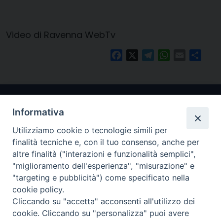
Video di Ravenna WebTv
Facebook
X
Telegram
WhatsApp
Email
Condi
Informativa
Utilizziamo cookie o tecnologie simili per
finalità tecniche e, con il tuo consenso, anche per
altre finalità ("interazioni e funzionalità semplici",
"miglioramento dell'esperienza", "misurazione" e
Arcidiocesi di Ravenna-Cervia
"targeting e pubblicità") come specificato nella
cookie policy.
CONTATTI
Cliccando su "accetta" acconsenti all'utilizzo dei
Piazza Arcivescovado, 1 48121- Ravenna
cookie. Cliccando su "personalizza" puoi avere
tel 0544.541655