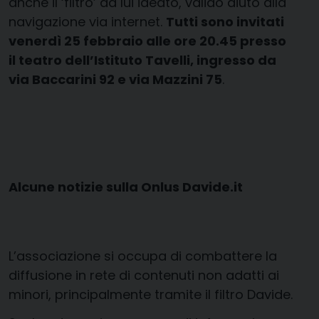
anche il ‘filtro’ da lui ideato, valido aiuto alla
navigazione via internet.
Tutti sono invitati
venerdì 25 febbraio alle ore 20.45 presso
il teatro dell’Istituto Tavelli, ingresso da
via Baccarini 92 e via Mazzini 75
.
Alcune notizie sulla Onlus Davide.it
L’associazione si occupa di combattere la
diffusione in rete di contenuti non adatti ai
minori, principalmente tramite il filtro Davide.