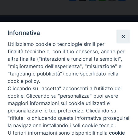
Informativa
Utilizziamo cookie o tecnologie simili per
finalità tecniche e, con il tuo consenso, anche per
altre finalità ("interazioni e funzionalità semplici",
"miglioramento dell'esperienza", "misurazione" e
Arcidiocesi di Ravenna-Cervia
"targeting e pubblicità") come specificato nella
cookie policy.
CONTATTI
Cliccando su "accetta" acconsenti all'utilizzo dei
Piazza Arcivescovado, 1 48121- Ravenna
cookie. Cliccando su "personalizza" puoi avere
tel 0544.541655
maggiori informazioni sui cookie utilizzati e
curia@diocesiravennacervia.it
personalizzare le tue preferenze. Cliccando su
"rifiuta" o chiudendo questa informativa proseguirai
la navigazione installando i soli cookie tecnici.
Per segnalazioni tecniche e aggiornamenti:
Ulteriori informazioni sono disponibili nella
cookie
Preferenze Cookie
webmaster@diocesiravennacervia.it