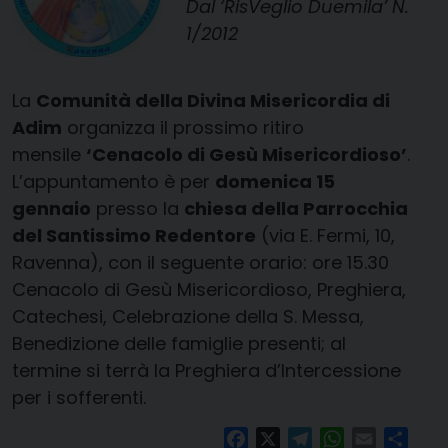
Dal ‘RisVeglio Duemila’ N.
1/2012
La
Comunità della Divina Misericordia di
Adim
organizza il prossimo ritiro
mensile
‘Cenacolo di Gesù Misericordioso’
.
L’appuntamento è per
domenica 15
gennaio
presso la
chiesa della Parrocchia
del Santissimo Redentore
(via E. Fermi, 10,
Ravenna), con il seguente orario: ore 15.30
Cenacolo di Gesù Misericordioso, Preghiera,
Catechesi, Celebrazione della S. Messa,
Benedizione delle famiglie presenti; al
termine si terrà la Preghiera d’Intercessione
per i sofferenti.
Facebook
X
Telegram
WhatsApp
Email
Condi