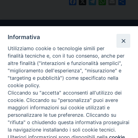
Facebook
X
Telegram
WhatsApp
Email
Condi
Informativa
Utilizziamo cookie o tecnologie simili per
finalità tecniche e, con il tuo consenso, anche per
altre finalità ("interazioni e funzionalità semplici",
"miglioramento dell'esperienza", "misurazione" e
Arcidiocesi di Ravenna-Cervia
"targeting e pubblicità") come specificato nella
cookie policy.
CONTATTI
Cliccando su "accetta" acconsenti all'utilizzo dei
Piazza Arcivescovado, 1 48121- Ravenna
cookie. Cliccando su "personalizza" puoi avere
tel 0544.541655
maggiori informazioni sui cookie utilizzati e
curia@diocesiravennacervia.it
personalizzare le tue preferenze. Cliccando su
"rifiuta" o chiudendo questa informativa proseguirai
la navigazione installando i soli cookie tecnici.
Per segnalazioni tecniche e aggiornamenti:
Ulteriori informazioni sono disponibili nella
cookie
Preferenze Cookie