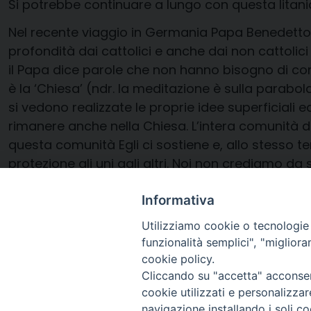
Si potrebbe continuare a lungo con questa litani
Nel recente viaggio in Germania Papa Benedetto 
profondità dai cattolici e anche dai non cattolici
il Papa dice parole che non hanno bisogno di com
è la ‘Chiesa’ (ndr. la meditazione è sulla parabo
si vedono realizzate le proprie idee superficiali ed
rimanere anche nella Chiesa. L’intera comunità dei
questa comunità Egli ci sostiene e, allo stesso t
protezione gli uni agli altri. Noi non crediamo da
un po’ di sano ‘orgoglio cattolico’ non sarebbe m
Informativa
Enrico Maria Saviotti
Utilizziamo cookie o tecnologie s
funzionalità semplici", "miglior
cookie policy.
Cliccando su "accetta" acconsent
cookie utilizzati e personalizza
navigazione installando i soli co