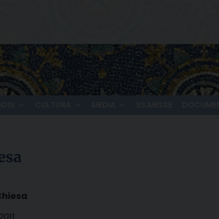
IOSI
CULTURA
MEDIA
SS.MESSE
DOCUMEN
esa
Chiesa
2011