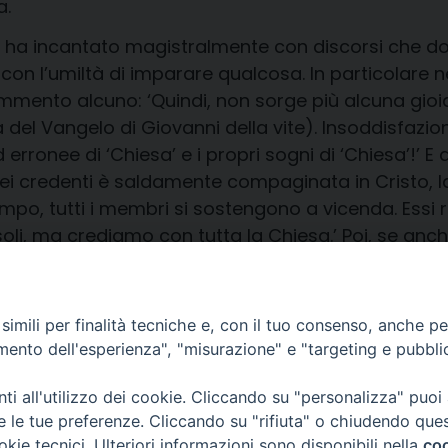
a.
ha incantato magistralmente con discorsi che dov
 con l’umiltà di imparare qualcosa. In particolare ne
mento alcuno: ‘Quindi, non sorge più alcuna gioia 
la del Vangelo di Giovanni della vite). Insoddisfa
 erronee di ‘Chiesa’ e i propri sogni di ‘Chiesa’!’ E
 credenti è saldamente compaginata in Cristo, la vit
empo, tutti i membri si sostengono a vicenda. Essi
 soli, ma crediamo con tutta la Chiesa.’ Poi, se anc
ale ‘ sempre con ‘mansuetudine e rispetto’ (1 Letter
imili per finalità tecniche e, con il tuo consenso, anche per 
amento dell'esperienza", "misurazione" e "targeting e pubbli
i all'utilizzo dei cookie. Cliccando su "personalizza" puoi
re le tue preferenze. Cliccando su "rifiuta" o chiudendo que
okie tecnici. Ulteriori informazioni sono disponibili nella
coo
CONTATTI