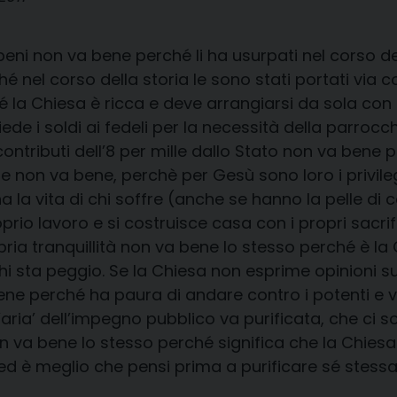
 beni non va bene perché li ha usurpati nel corso d
é nel corso della storia le sono stati portati via c
la Chiesa è ricca e deve arrangiarsi da sola con i 
iede i soldi ai fedeli per la necessità della parroc
i contributi dell’8 per mille dallo Stato non va ben
nte non va bene, perchè per Gesù sono loro i privile
a la vita di chi soffre (anche se hanno la pelle di
rio lavoro e si costruisce casa con i propri sacrifi
pria tranquillità non va bene lo stesso perché è la 
hi sta peggio. Se la Chiesa non esprime opinioni su
bene perché ha paura di andare contro i potenti e vu
‘l’aria’ dell’impegno pubblico va purificata, che ci 
n va bene lo stesso perché significa che la Chiesa 
ato ed è meglio che pensi prima a purificare sé stessa