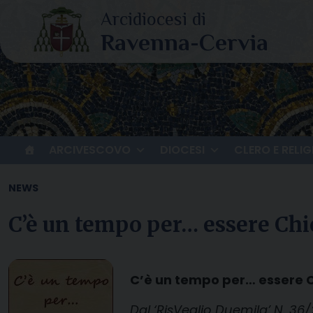
Skip
to
content
ARCIVESCOVO
DIOCESI
CLERO E RELIG
NEWS
C’è un tempo per… essere Chi
C’è un tempo per… essere 
Dal ‘RisVeglio Duemila’ N. 36/