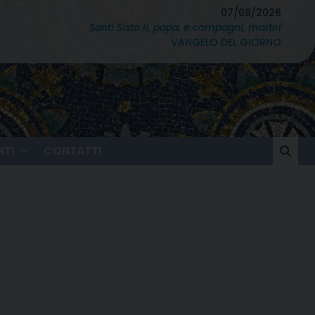
07/08/2026
Santi Sisto II, papa, e compagni, martiri
VANGELO DEL GIORNO
TI
CONTATTI