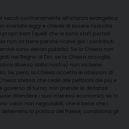
ei secoli contrariamente all’istanza evangelica
on svariate leggi e chiede di essere risarcita
propri beni (quelli che le sono stati portati
chia non va bene perché riceve già i contributi
e perché sono denari pubblici. Se la Chiesa non
giati nel Regno di Dio; se la Chiesa accoglie,
 colore diverso dalla nostra) non va bene
ci. Se, però, la Chiesa accetta le obiezioni di
Chiesa stessa che cede alle petizioni dei più e
l governo di turno, non prende le distanze
ole difendere i suoi interessi economici; se la
sono valori non negoziabili, che è bene che i
determina la politica del Paese, condiziona gli
.