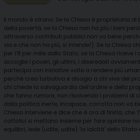
Il mondo è strano. Se la Chiesa è proprietaria di
della povertà; se la Chiesa non ha più i beni perch
attraverso contributi pubblici non va bene perché 
via e che non ha più, si intende!). Se la Chiesa ch
per l’8 per mille dallo Stato; se la Chiesa riceve 
accoglie i poveri, gli ultimi, i diseredati ovviame
partecipa con iniziative volte a rendere più uman
perché crea turbativa e disagio a chi vive del prop
chi chiede la salvaguardia dell’ordine e della pro
che fanno rumore, non risolvendo i problemi di c
dalla politica inerte, incapace, corrotta non va 
Chiesa interviene e dice che è ora di finirla, che 
cattolici si mettano insieme per fare opinione no
equilibri, lede (udite, udite) ‘la laicità’ dello St