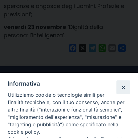
speranze e angosce degli uomini. Profezie e
previsioni’;
venerdì
23 novembre
‘Dignità della
persona: l’intelligenza’.
Facebook
X
Telegram
WhatsApp
Email
Condi
Informativa
Utilizziamo cookie o tecnologie simili per
finalità tecniche e, con il tuo consenso, anche per
altre finalità ("interazioni e funzionalità semplici",
"miglioramento dell'esperienza", "misurazione" e
Arcidiocesi di Ravenna-Cervia
"targeting e pubblicità") come specificato nella
cookie policy.
CONTATTI