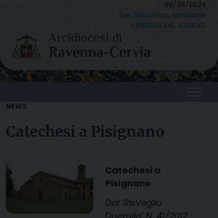
Skip
08/08/2026
San Domenico, sacerdote
to
VANGELO DEL GIORNO
content
NEWS
Catechesi a Pisignano
Catechesi a
Pisignano
Dal ‘RisVeglio
Duemila’ N. 41/2012