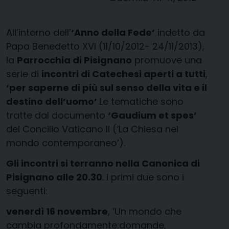
All’interno dell’
‘Anno della Fede’
indetto da
Papa Benedetto XVI (11/10/2012- 24/11/2013),
la
Parrocchia di Pisignano
promuove una
serie di
incontri di Catechesi aperti a tutti
,
‘per saperne di più sul senso della vita e il
destino dell’uomo’
Le tematiche sono
tratte dal documento
‘Gaudium et spes’
del Concilio Vaticano II (‘La Chiesa nel
mondo contemporaneo’).
Gli incontri si terranno nella Canonica di
Pisignano alle 20.30
. I primi due sono i
seguenti:
venerdì
16 novembre
, ‘Un mondo che
cambia profondamente:domande,