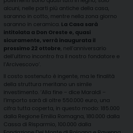
pavimenti sono quasi tutti in legno, solo
alcuni, nelle parti più antiche della casa,
saranno in cotto, mentre nella zona giorno
saranno in ceramica.
La Casa sarà
intitolata a Don Oreste e, quasi
sicuramente, verrà inaugurata il
prossimo 22 ottobre
, nell’anniversario
dell’ultimo incontro fra il nostro fondatore e
l’Arcivescovo’.
Il costo sostenuto è ingente, ma le finalità
della struttura meritano un simile
investimento. ‘Alla fine – dice Maraldi –
l’importo sarà di oltre 550.000 euro, una
cifra tutta coperta, in questo modo: 185.000
dalla Regione Emilia Romagna, 180.000 dalla
Cassa di Risparmio, 100.000 dalla
Fondazione Del Monte di Bologna e Ravenna,