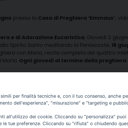
ugno
presso la
Casa di Preghiera ‘Emmaus’
, via
era e di Adorazione Eucaristica
. Giovedì 2 giugn
o allo Spirito Santo meditando la Pentecoste;
16 gi
eghiera con Maria, recita completa dei quattro mist
i Maria.
Ogni giovedì al termine della preghiera c
ella Parrocchia di S. Rocco
imili per finalità tecniche e, con il tuo consenso, anche per 
amento dell'esperienza", "misurazione" e "targeting e pubbli
i all'utilizzo dei cookie. Cliccando su "personalizza" puoi
CONTATTI
Cervia
re le tue preferenze. Cliccando su "rifiuta" o chiudendo que