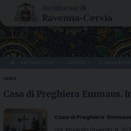
Skip
to
content
ARCIVESCOVO
DIOCESI
CLERO E RELIG
NEWS
Casa di Preghiera Emmaus. In
Casa di Preghiera ‘Emmaus’
Dal ‘RisVeglio Duemila’ N. 21/2