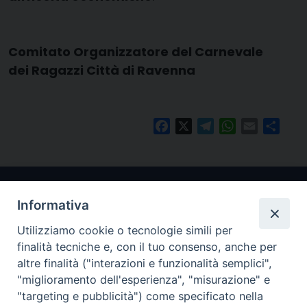
Comitato Organizzatore del Carnevale
dei Ragazzi Città di Ravenna
Facebook
X
Telegram
WhatsApp
Email
Condi
Informativa
Utilizziamo cookie o tecnologie simili per
finalità tecniche e, con il tuo consenso, anche per
altre finalità ("interazioni e funzionalità semplici",
"miglioramento dell'esperienza", "misurazione" e
Arcidiocesi di Ravenna-Cervia
"targeting e pubblicità") come specificato nella