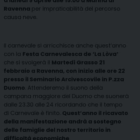
a lunedì 9 aprile alle 15.00 a Marina di
Ravenna
per impraticabilità del percorso
causa neve.
Il carnevale si arricchisce anche quest’anno
con la
Festa Carnevalesca de ‘La Lòva’
che si svolgerà il
Martedì Grasso 21
febbraio a Ravenna, con inizio alle ore 22
presso il Seminario Arcivescovile in P.zza
Duomo
. Attenderemo il suono della
campana maggiore del Duomo che suonerà
dalle 23.30 alle 24 ricordando che il tempo
di Carnevale è finito.
Quest’anno il ricavato
della manifestazione andrà a sostegno
delle famiglie del nostro territorio in
difficoltà economiche
.