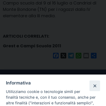
Campo scuola dal 9 al 16 luglio a Candriai di
Monte Bondone (TN) per i ragazzi dalla IV
elementare alla III media.
ARTICOLI CORRELATI:
Grest e Campi Scuola 2011
Facebook
X
Telegram
WhatsApp
Email
Condi
Informativa
Utilizziamo cookie o tecnologie simili per
finalità tecniche e, con il tuo consenso, anche per
altre finalità ("interazioni e funzionalità semplici",