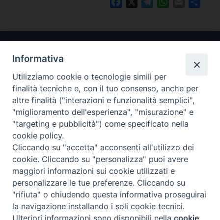
Facebook
X
Telegram
WhatsApp
Email
Condi
Informativa
Utilizziamo cookie o tecnologie simili per
finalità tecniche e, con il tuo consenso, anche per
altre finalità ("interazioni e funzionalità semplici",
"miglioramento dell'esperienza", "misurazione" e
Arcidiocesi di Ravenna-Cervia
"targeting e pubblicità") come specificato nella
cookie policy.
CONTATTI
Cliccando su "accetta" acconsenti all'utilizzo dei
Piazza Arcivescovado, 1 48121- Ravenna
cookie. Cliccando su "personalizza" puoi avere
tel 0544.541655
maggiori informazioni sui cookie utilizzati e
curia@diocesiravennacervia.it
personalizzare le tue preferenze. Cliccando su
"rifiuta" o chiudendo questa informativa proseguirai
la navigazione installando i soli cookie tecnici.
Per segnalazioni tecniche e aggiornamenti:
Ulteriori informazioni sono disponibili nella
cookie
Preferenze Cookie