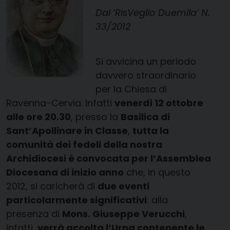
Dal ‘RisVeglio Duemila’ N.
33/2012
Si avvicina un periodo
davvero straordinario
per la Chiesa di
Ravenna-Cervia. Infatti
venerdì 12 ottobre
alle ore 20.30
, presso la
Basilica di
Sant’Apollinare in Classe
,
tutta la
comunità dei fedeli della nostra
Archidiocesi è convocata per l’Assemblea
Diocesana di inizio anno
che, in questo
2012, si caricherà di
due eventi
particolarmente significativi
: alla
presenza di
Mons. Giuseppe Verucchi
,
infatti,
verrà accolta l’Urna contenente le