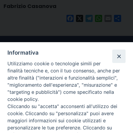
Fabrizio Casanova
Facebook
X
Telegram
WhatsApp
Email
Condi
Informativa
Utilizziamo cookie o tecnologie simili per
finalità tecniche e, con il tuo consenso, anche per
altre finalità ("interazioni e funzionalità semplici",
"miglioramento dell'esperienza", "misurazione" e
Arcidiocesi di Ravenna-Cervia
"targeting e pubblicità") come specificato nella
cookie policy.
CONTATTI
Cliccando su "accetta" acconsenti all'utilizzo dei
Piazza Arcivescovado, 1 48121- Ravenna
cookie. Cliccando su "personalizza" puoi avere
tel 0544.541655
maggiori informazioni sui cookie utilizzati e
curia@diocesiravennacervia.it
personalizzare le tue preferenze. Cliccando su