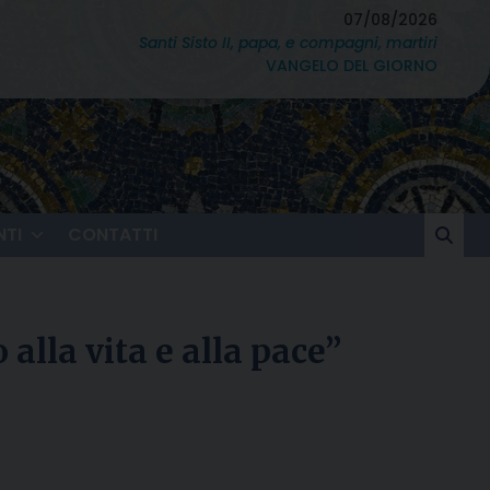
07/08/2026
Santi Sisto II, papa, e compagni, martiri
VANGELO DEL GIORNO
TI
CONTATTI
alla vita e alla pace”