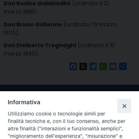
Don Rosino Gabbiadini
(ordinato il 21
marzo 1981);
Don Bruno Gallerino
(ordinato l’8 marzo
1970);
Don Etelberto Tregnaghi
(ordinato il 10
marzo 1940).
Facebook
X
Telegram
WhatsApp
Email
Condi
Informativa
Utilizziamo cookie o tecnologie simili per
finalità tecniche e, con il tuo consenso, anche per
altre finalità ("interazioni e funzionalità semplici",
"miglioramento dell'esperienza", "misurazione" e
Arcidiocesi di Ravenna-Cervia