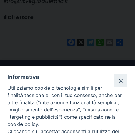
info@risveglioduemila.it
Il Direttore
Facebook
X
Telegram
WhatsApp
Email
Condi
Informativa
Utilizziamo cookie o tecnologie simili per
finalità tecniche e, con il tuo consenso, anche per
altre finalità ("interazioni e funzionalità semplici",
"miglioramento dell'esperienza", "misurazione" e
Arcidiocesi di Ravenna-Cervia
"targeting e pubblicità") come specificato nella
cookie policy.
CONTATTI
Cliccando su "accetta" acconsenti all'utilizzo dei