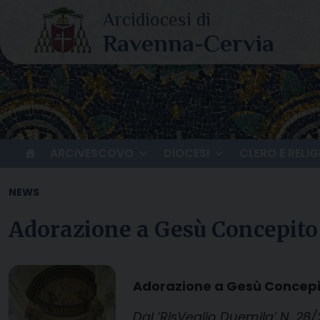
Skip
to
content
ARCIVESCOVO
DIOCESI
CLERO E RELIG
NEWS
Adorazione a Gesù Concepito
Adorazione a Gesù Concep
Dal ‘RisVeglio Duemila’ N. 28/