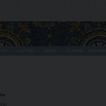
IOSI
CULTURA
MEDIA
SS.MESSE
DOCUMEN
ito
2011