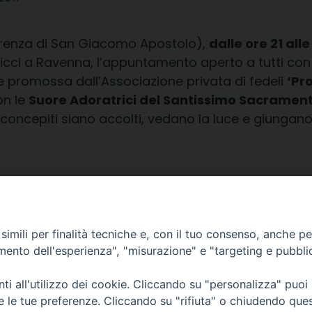
rrenza di San Giacomo Apostolo),
dalle ore 21 alle
Ricci a Ravenna, l’appuntamento aperto a tutti con
ile promossa dall’Associazione privata di fedeli
‘Pr
on le
Suore Adoratrici del Santissimo Sacramen
i concepiti siano accolti, vedano la luce e giungano
imili per finalità tecniche e, con il tuo consenso, anche per 
amento dell'esperienza", "misurazione" e "targeting e pubbli
i all'utilizzo dei cookie. Cliccando su "personalizza" puoi
CONTATTI
Cervia
re le tue preferenze. Cliccando su "rifiuta" o chiudendo que