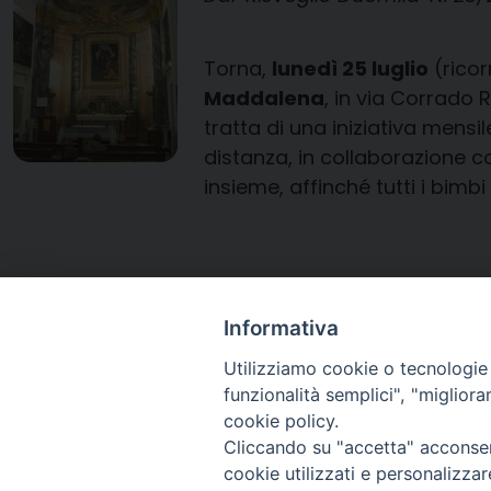
Torna,
lunedì 25 luglio
(rico
Maddalena
, in via Corrado 
tratta di una iniziativa mens
distanza, in collaborazione c
insieme, affinché tutti i bimb
Informativa
Utilizziamo cookie o tecnologie s
funzionalità semplici", "miglior
cookie policy.
Cliccando su "accetta" acconsent
Arcidiocesi di Ravenna-
cookie utilizzati e personalizza