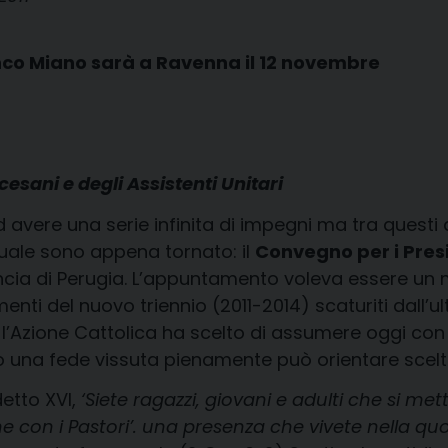
anco Miano sarà a Ravenna il 12 novembre
cesani e degli Assistenti Unitari
 avere una serie infinita di impegni ma tra questi a
 quale sono appena tornato: il
Convegno per i Presid
ncia di Perugia. L’appuntamento voleva essere u
enti del nuovo triennio (2011-2014) scaturiti dall
’Azione Cattolica ha scelto di assumere oggi con 
o una fede vissuta pienamente può orientare scelte 
etto XVI,
‘Siete ragazzi, giovani e adulti che si me
on i Pastori’. una presenza che vivete nella quotid