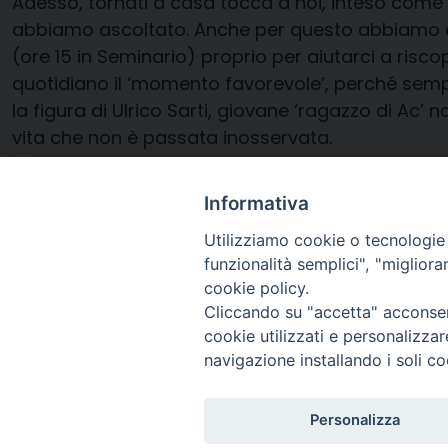
Adesso, tornati a casa tocca a noi, inteso come
abbiamo ascoltato. Anche per questo abbiamo c
(ore 15 in Seminario) proprio per aiutarci a risco
quotidiano il ‘momento favorevole’, perché semp
la figura di Ulrico Sarti, giovane ‘ragazzo di A
vita che non è passata inosservata.
Saranno con noi anche l’Arcivescovo e la sorella
Informativa
Fabio Zannoni
Utilizziamo cookie o tecnologie s
funzionalità semplici", "miglior
cookie policy.
Cliccando su "accetta" acconsent
cookie utilizzati e personalizza
navigazione installando i soli co
Arcidiocesi di Ravenna-
Personalizza