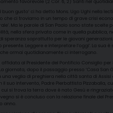
 momento favorevole (2 Cor. 6, 2) Santi nel quotidi
on gusto’ ci ha detto Mons. Ugo Ughi nella lectio
sto che ci troviamo in un tempo di grave crisi eco
storale’. Ma le parole di San Paolo sono state scelt
, nella sfera privata come in quella pubblica, nell
di speranza soprattutto per le giovani generazioni
o presente. Leggere e interpretare l’oggi’. La sua è 
 che ormai quotidianamente ci interrogano.
affidata al Presidente del Pontificio Consiglio per i
’. La giornata, dopo il passaggio presso ‘Casa San 
una veglia di preghiera nella città santa di Assisi 
 il suo intervento, Padre Pierbattista Pizzaballa, c
in cui si trova la terra dove è nato Gesù e ringrazi
convegno si è concluso con la relazione finale del 
mo anno.