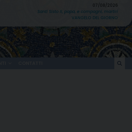
07/08/2026
Santi Sisto II, papa, e compagni, martiri
VANGELO DEL GIORNO
TI
CONTATTI