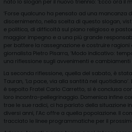
nato lo slogan per il nuovo triennio: ‘Ecco ora il
‘Forse qualcuno ha pensato ad una mancanza di bu
discernimento, nella scelta di questo slogan, vi
e politica, di difficoltà sul piano religioso e pa
maggior impegno e a una più grande responsabilità
per battere la rassegnazione e costruire ragioni 
giornalista Pietro Pisarra, ‘Modo indicativo: temp
una riflessione sugli avvenimenti e cambiamenti
La seconda riflessione, quella del sabato, è stata 
Tauran, ‘La pace, via alla santità nel quotidiano
è sepolto Fratel Carlo Carretto, si è conclusa con 
loro incontro-pellegrinaggio. Domenica infine con
trae le sue radici, ci ha parlato della situazione 
diversi anni, l’Ac offre a quella popolazione. Il 
tracciato le linee programmatiche per il prossi