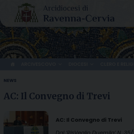
Skip
to
content
ARCIVESCOVO
DIOCESI
CLERO E RELIG
NEWS
AC: Il Convegno di Trevi
AC: Il Convegno di Trevi
Dal ‘RisVeglio Duemila’ N. 35/