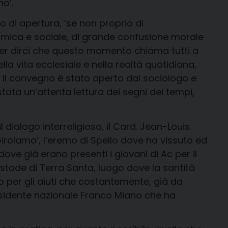
ano’.
 di apertura, ‘se non proprio di
nomica e sociale, di grande confusione morale
e per dirci che questo momento chiama tutti a
a vita ecclesiale e nella realtà quotidiana,
. Il convegno è stato aperto dal sociologo e
stata un’attenta lettura dei segni dei tempi,
l dialogo interreligioso, il Card. Jean-Louis
Girolamo’, l’eremo di Spello dove ha vissuto ed
dove già erano presenti i giovani di Ac per il
ustode di Terra Santa, luogo dove la santità
ato per gli aiuti che costantemente, già da
Presidente nazionale Franco Miano che ha