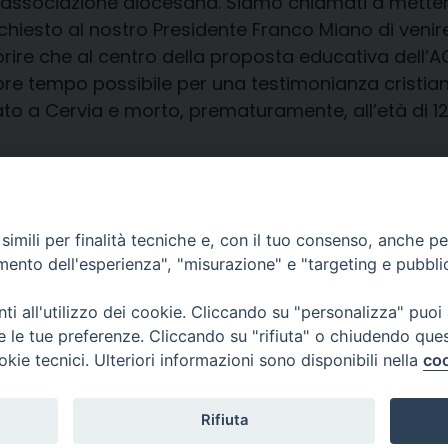
 associazione diocesana. Siamo chiamati a mettere 
hiesto al nostro Presidente Franco Miano di ven
prire che al centro della proposta educativa dell’AC 
re tempo possibile per una testimonianza cristian
c’ nato a Cervia e morto, prematuramente, all’età d
 Donata Sarti.
imili per finalità tecniche e, con il tuo consenso, anche per 
amento dell'esperienza", "misurazione" e "targeting e pubbli
i all'utilizzo dei cookie. Cliccando su "personalizza" puoi
re le tue preferenze. Cliccando su "rifiuta" o chiudendo que
okie tecnici. Ulteriori informazioni sono disponibili nella
coo
CONTATTI
Cervia
Piazza Arcivescovado, 1 48121- Ravenna
tel 0544.541655
Rifiuta
curia@diocesiravennacervia.it