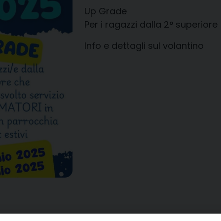
Up Grade
Per i ragazzi dalla 2° superiore
Info e dettagli sul volantino