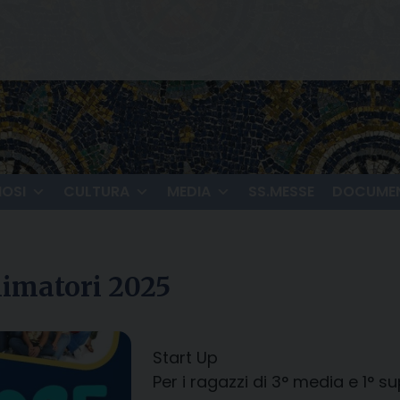
IOSI
CULTURA
MEDIA
SS.MESSE
DOCUMEN
nimatori 2025
Start Up
Per i ragazzi di 3° media e 1° s