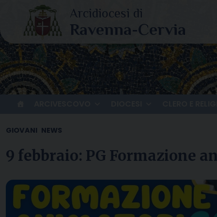
Skip
to
content
ARCIVESCOVO
DIOCESI
CLERO E RELIG
GIOVANI
NEWS
9 febbraio: PG Formazione a