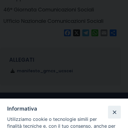
46° Giornata Comunicazioni Sociali
Ufficio Nazionale Comunicazioni Sociali
Facebook
X
Telegram
WhatsApp
Email
Condi
manifesto_gmcs_ucscei
Informativa
Utilizziamo cookie o tecnologie simili per
finalità tecniche e, con il tuo consenso, anche per