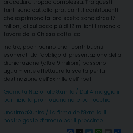
procedura troppo complessa. Tra questi
tanti sono cattolici praticanti. I contribuenti
che esprimono la loro scelta sono circa 17
milioni, di cui poco più di 12 milioni firmano a
favore della Chiesa cattolica.
Inoltre, pochi sanno che i contribuenti
esonerati dall’obbligo di presentazione della
dichiarazione (oltre 9 milioni) possono
ugualmente effettuare la scelta per la
destinazione dell’8xmille dell’Irpef.
Giornata Nazionale 8xmille / Dal 4 maggio in
poi inizia la promozione nelle parrocchie
unafirmaXunire / La firma dell’8xmille: il
nostro gesto d’amore per il prossimo
Facebook
X
Telegram
WhatsApp
Email
Condi