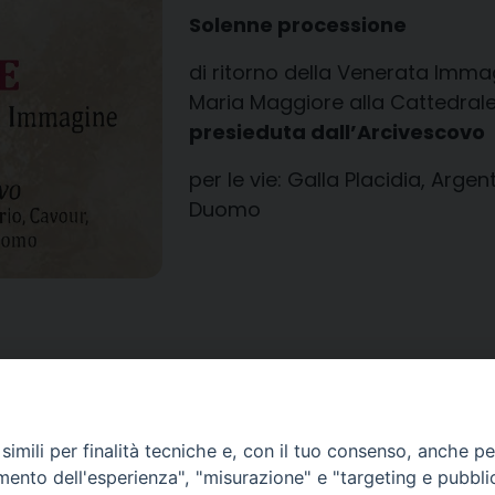
Solenne processione
di ritorno della Venerata Imma
Maria Maggiore alla Cattedral
presieduta dall’Arcivescovo
per le vie: Galla Placidia, Arge
Duomo
imili per finalità tecniche e, con il tuo consenso, anche per 
amento dell'esperienza", "misurazione" e "targeting e pubbli