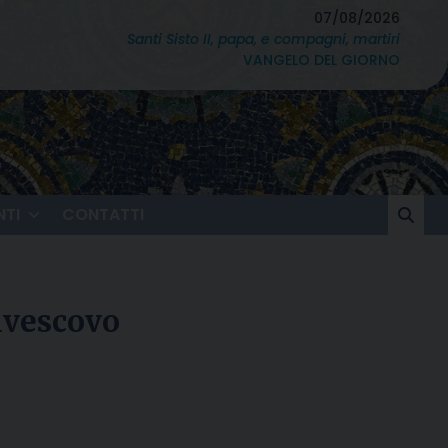
07/08/2026
Santi Sisto II, papa, e compagni, martiri
VANGELO DEL GIORNO
TI
CONTATTI
ivescovo