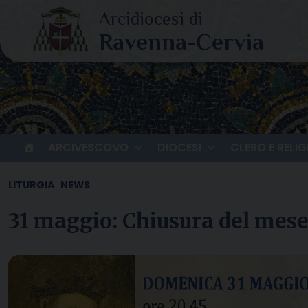
Skip
to
content
ARCIVESCOVO
DIOCESI
CLERO E RELIG
LITURGIA
NEWS
31 maggio: Chiusura del mese