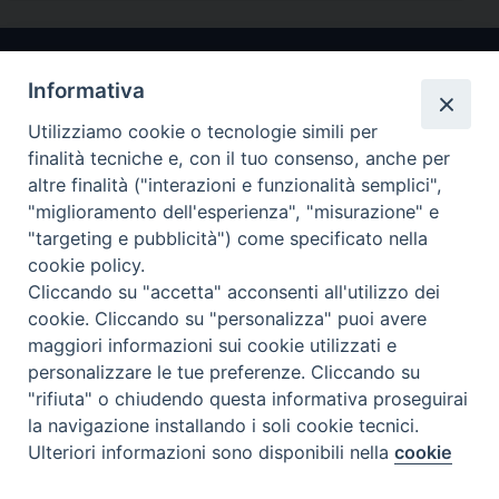
Informativa
Utilizziamo cookie o tecnologie simili per
finalità tecniche e, con il tuo consenso, anche per
altre finalità ("interazioni e funzionalità semplici",
"miglioramento dell'esperienza", "misurazione" e
Arcidiocesi di Ravenna-Cervia
"targeting e pubblicità") come specificato nella
cookie policy.
CONTATTI
Cliccando su "accetta" acconsenti all'utilizzo dei
Piazza Arcivescovado, 1 48121- Ravenna
cookie. Cliccando su "personalizza" puoi avere
tel 0544.541655
maggiori informazioni sui cookie utilizzati e
curia@diocesiravennacervia.it
personalizzare le tue preferenze. Cliccando su
"rifiuta" o chiudendo questa informativa proseguirai
la navigazione installando i soli cookie tecnici.
Per segnalazioni tecniche e aggiornamenti:
Ulteriori informazioni sono disponibili nella
cookie
Preferenze Cookie
webmaster@diocesiravennacervia.it
policy
completa.