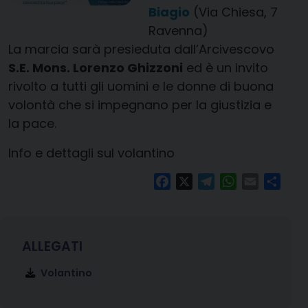
Biagio
(Via Chiesa, 7
Ravenna)
La marcia sarà presieduta dall’Arcivescovo
S.E. Mons. Lorenzo Ghizzoni
ed è un invito
rivolto a tutti gli uomini e le donne di buona
volontà che si impegnano per la giustizia e
la pace.
Info e dettagli sul volantino
Facebook
X
Telegram
WhatsApp
Email
Condi
Volantino