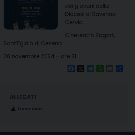
dei giovani della
Diocesi di Ravenna-
Cervia.
Cineteatro Bogart,
Sant’Egidio di Cesena
30 novembre 2024 – ore 21
Facebook
X
Telegram
WhatsApp
Email
Condi
Locandina