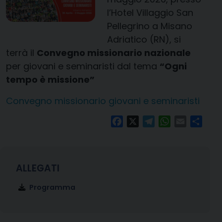
l’Hotel Villaggio San
Pellegrino a Misano
Adriatico (RN), si
terrà il
Convegno missionario nazionale
per giovani e seminaristi dal tema
“Ogni
tempo è missione”
Convegno missionario giovani e seminaristi
Facebook
X
Telegram
WhatsApp
Email
Condi
Programma