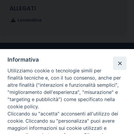
Locandina
Informativa
Utilizziamo cookie o tecnologie simili per
finalità tecniche e, con il tuo consenso, anche per
altre finalità ("interazioni e funzionalità semplici",
"miglioramento dell'esperienza", "misurazione" e
Arcidiocesi di Ravenna-Cervia
"targeting e pubblicità") come specificato nella
cookie policy.
CONTATTI
Cliccando su "accetta" acconsenti all'utilizzo dei
Piazza Arcivescovado, 1 48121- Ravenna
cookie. Cliccando su "personalizza" puoi avere
tel 0544.541655
maggiori informazioni sui cookie utilizzati e
curia@diocesiravennacervia.it