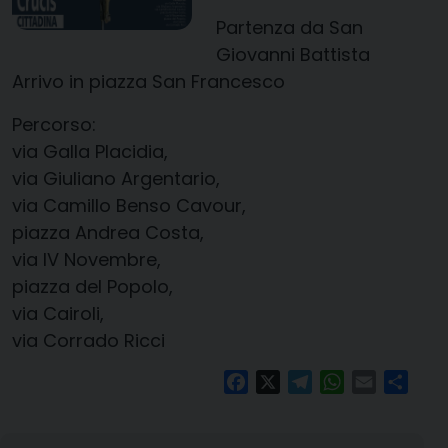
Partenza da San
Giovanni Battista
Arrivo in piazza San Francesco
Percorso:
via Galla Placidia,
via Giuliano Argentario,
via Camillo Benso Cavour,
piazza Andrea Costa,
via IV Novembre,
piazza del Popolo,
via Cairoli,
via Corrado Ricci
Facebook
X
Telegram
WhatsApp
Email
Condi