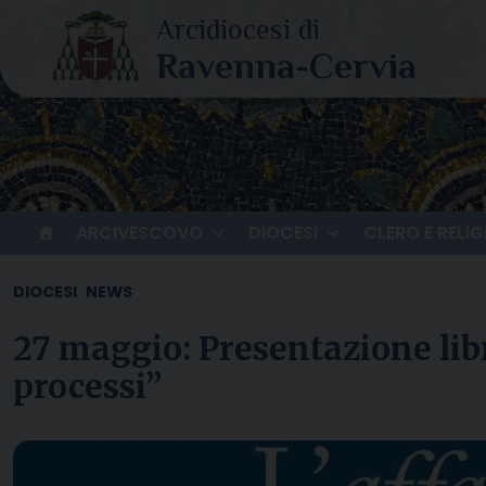
Skip
to
content
ARCIVESCOVO
DIOCESI
CLERO E RELIG
DIOCESI
NEWS
27 maggio: Presentazione libro
processi”