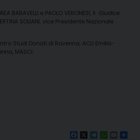
DREA BARAVELLI e PAOLO VERONESI, il Giudice
RTINA SOLIANI, vice Presidente Nazionale
ntro Studi Donati di Ravenna, ACLI Emilia-
enna, MASCI.
Facebook
X
Telegram
WhatsApp
Email
Condi