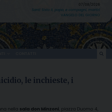
07/08/2026
Santi Sisto II, papa, e compagni, martiri
VANGELO DEL GIORNO
TI
CONTATTI
idio, le inchieste, i
nna nella
sala don Minzoni
, piazza Duomo 4,