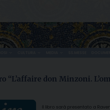
IOSI
CULTURA
MEDIA
SS.MESSE
DOCUMEN
 “L’affaire don Minzoni. L’omic
Il libro sarà presentato a Rave