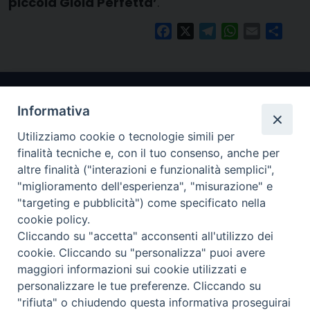
piccola Gioia Perfetta’
.
Facebook
X
Telegram
WhatsApp
Email
Condi
Informativa
Utilizziamo cookie o tecnologie simili per
finalità tecniche e, con il tuo consenso, anche per
altre finalità ("interazioni e funzionalità semplici",
"miglioramento dell'esperienza", "misurazione" e
Arcidiocesi di Ravenna-Cervia
"targeting e pubblicità") come specificato nella
cookie policy.
CONTATTI
Cliccando su "accetta" acconsenti all'utilizzo dei
Piazza Arcivescovado, 1 48121- Ravenna
cookie. Cliccando su "personalizza" puoi avere
tel 0544.541655
maggiori informazioni sui cookie utilizzati e
curia@diocesiravennacervia.it
personalizzare le tue preferenze. Cliccando su
"rifiuta" o chiudendo questa informativa proseguirai