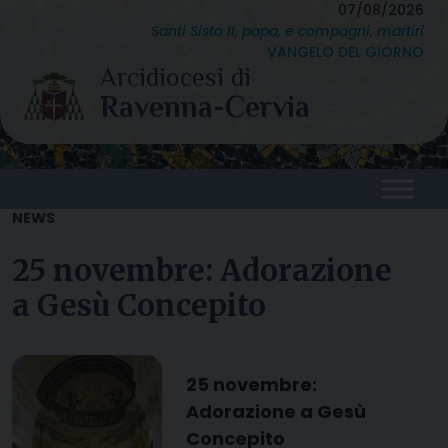
Skip
07/08/2026
Santi Sisto II, papa, e compagni, martiri
to
VANGELO DEL GIORNO
content
NEWS
25 novembre: Adorazione
a Gesù Concepito
25 novembre:
Adorazione a Gesù
Concepito